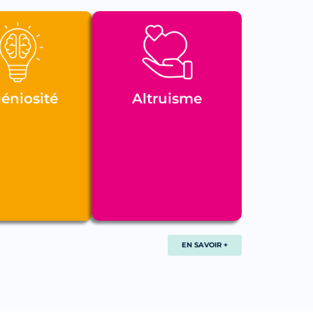
éniosité
Altruisme
EN SAVOIR +