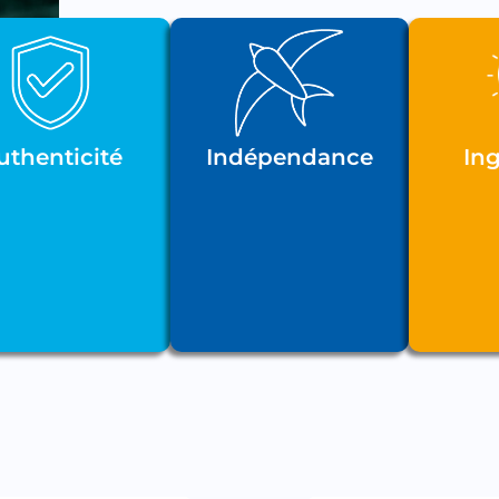
uthenticité
Indépendance
Ing