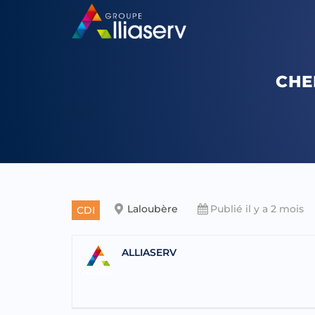
CHE
Laloubère
Publié il y a 2 mois
CDI
ALLIASERV