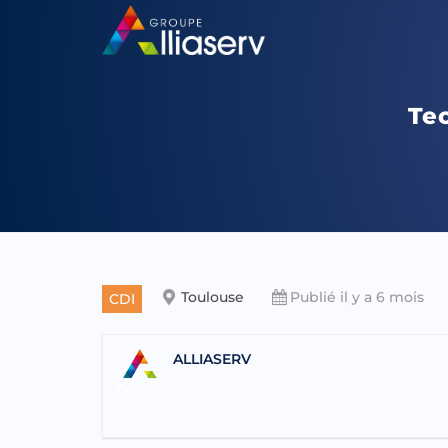
Te
Toulouse
Publié il y a 6 mois
CDI
ALLIASERV