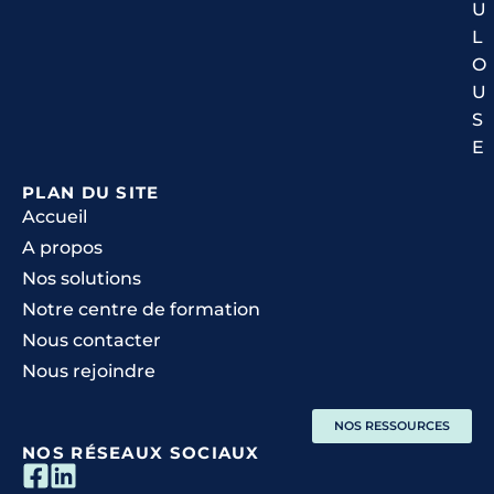
U
L
O
U
S
E
PLAN DU SITE
Accueil
A propos
Nos solutions
Notre centre de formation
Nous contacter
Nous rejoindre
NOS RESSOURCES
NOS RÉSEAUX SOCIAUX